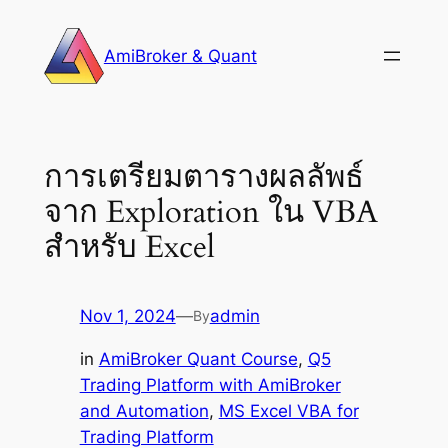
Skip
to
AmiBroker & Quant
content
การเตรียมตารางผลลัพธ์
จาก Exploration ใน VBA
สำหรับ Excel
Nov 1, 2024
—
admin
By
in
AmiBroker Quant Course
, 
Q5
Trading Platform with AmiBroker
and Automation
, 
MS Excel VBA for
Trading Platform