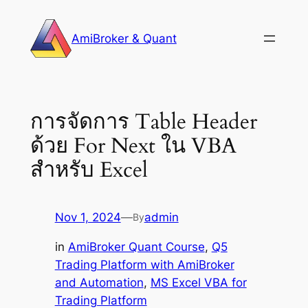
Skip
to
AmiBroker & Quant
content
การจัดการ Table Header
ด้วย For Next ใน VBA
สำหรับ Excel
Nov 1, 2024
—
admin
By
in
AmiBroker Quant Course
, 
Q5
Trading Platform with AmiBroker
and Automation
, 
MS Excel VBA for
Trading Platform