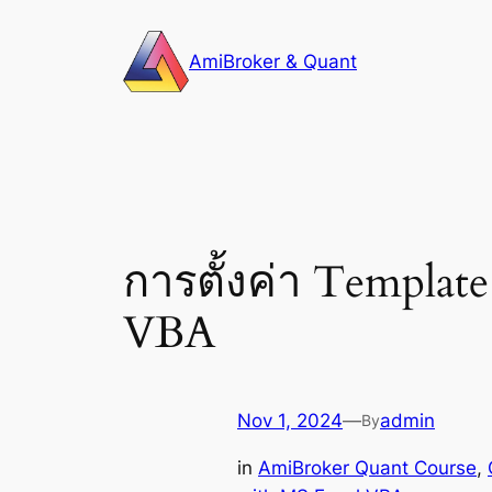
Skip
to
AmiBroker & Quant
content
การตั้งค่า Templa
VBA
Nov 1, 2024
—
admin
By
in
AmiBroker Quant Course
, 