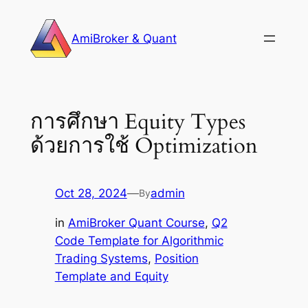
Skip
to
AmiBroker & Quant
content
การศึกษา Equity Types
ด้วยการใช้ Optimization
Oct 28, 2024
—
admin
By
in
AmiBroker Quant Course
, 
Q2
Code Template for Algorithmic
Trading Systems
, 
Position
Template and Equity