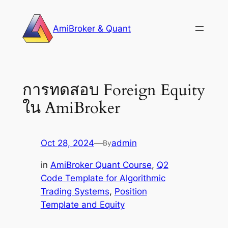
Skip
to
AmiBroker & Quant
content
การทดสอบ Foreign Equity
ใน AmiBroker
Oct 28, 2024
—
admin
By
in
AmiBroker Quant Course
, 
Q2
Code Template for Algorithmic
Trading Systems
, 
Position
Template and Equity